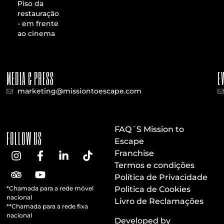
Piso da
restauração
- em frente
ao cinema
MEDIA & PRESS
E
marketing@missiontoescape.com
FAQ´S Mission to
FOLLOW US
Escape
Franchise
Termos e condições
Política de Privacidade
*Chamada para a rede móvel
Politica de Cookies
nacional
Livro de Reclamações
**Chamada para a rede fixa
nacional
Developed by