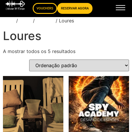
VOUCHERS
RESERVAR AGORA
Início
/
Store
/
Missões
/ Loures
Loures
A mostrar todos os 5 resultados