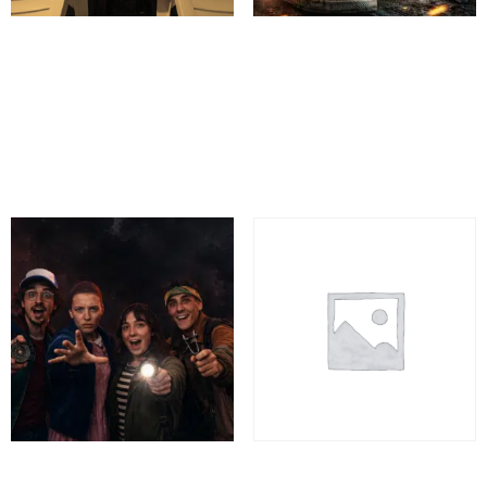
008 Licence to Escape –
SPY ACADEMY – Desafio
Loures
de Espiões
Desde 19,90€
Desde 19,90€
60 minutes
60 minutes
Reserva
Reserva
Stranger Mission – Loures
WIZARD SCHOOL 9 3/4 –