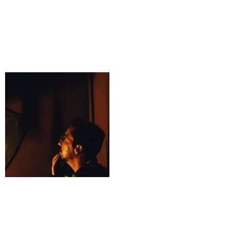
Loures
Desde 19,90€
60 minutes
Desde 19,90€
60 minutes
Reserva
Reserva
Wizard School HGWRT –
Loures
Desde 19,90€
60 minutes