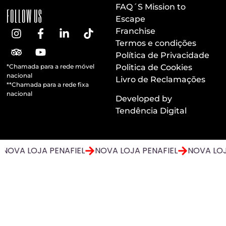
FAQ´S Mission to
FOLLOW US
Escape
Franchise
Termos e condições
Política de Privacidade
*Chamada para a rede móvel
Politica de Cookies
nacional
Livro de Reclamações
**Chamada para a rede fixa
nacional
Developed by
Tendência Digital
NOVA LOJA PENAFIEL
NOVA LOJA PENAFIEL
NOVA LOJ