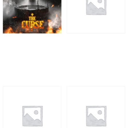
The Curse – Missão Terror
WIZARD SCHOOL 9 3/4 –
em Lisboa
Gaia
Desde 19,90€
Desde 19,90€
60 minutes
60 minutes
Reserva
Reserva