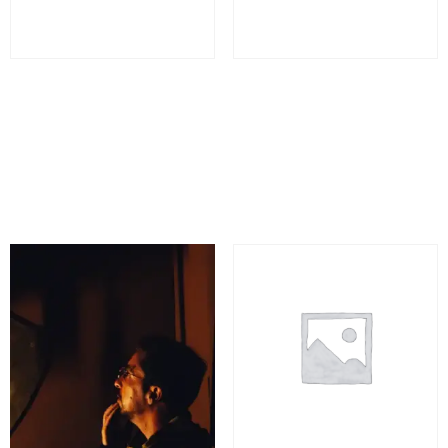
WIZARD SCHOOL 9 3/4 –
Wizard School HGWRT –
Loures
Gaia
Desde 19,90€
Desde 19,90€
60 minutes
60 minutes
Reserva
Reserva