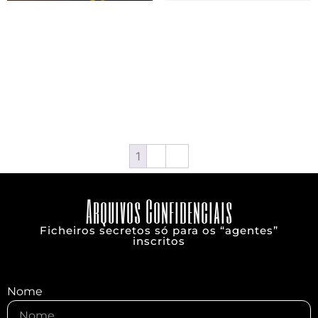
Wizard School HGWRT –
Wizard School The
Loures
Tournament – Lisboa
Desde 19,90€
Desde 19,90€
60 minutes
60 minutes
Reserva
Reserva
1
2
→
Arquivos Confidenciais
Ficheiros secretos só para os “agentes”
inscritos
Nome