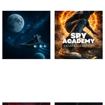
SPACE WARS – Lisboa
SPY ACADEMY – Desafio
de Espiões
Desde 19,90€
60 minutes
Desde 19,90€
60 minutes
Reserva
Reserva