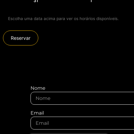
31
1
Escolha uma data acima para ver os horários disponíveis.
Reservar
Nome
Email