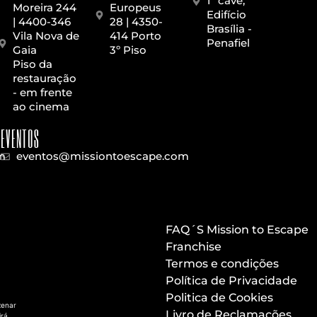
1ª cave,
Moreira 244
Europeus
Edifício
| 4400-346
28 | 4350-
Brasília -
Vila Nova de
414 Porto
Penafiel
Gaia
3º Piso
Piso da
restauração
- em frente
ao cinema
EVENTOS
m
eventos@missiontoescape.com
FAQ´S Mission to Escape
Franchise
Termos e condições
Política de Privacidade
Politica de Cookies
zenar
Livro de Reclamações
irá