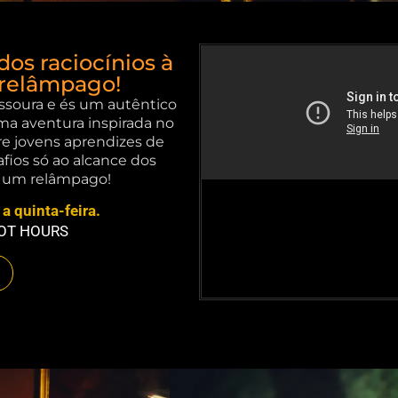
dos raciocínios à
 relâmpago!
assoura e és um autêntico
ma aventura inspirada no
e jovens aprendizes de
safios só ao alcance dos
de um relâmpago!
a quinta-feira.
HOT HOURS