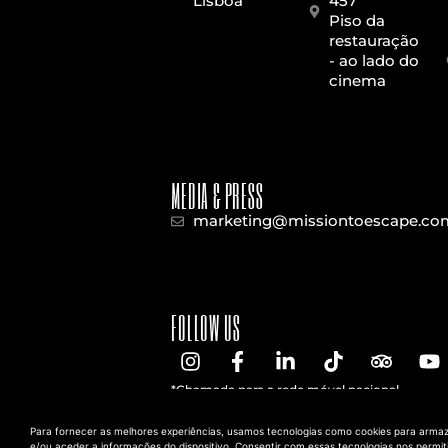
Lisboa
457
Piso da
restauração
- ao lado do
cinema
MEDIA & PRESS
marketing@missiontoescape.co
FOLLOW US
*Chamada para a rede móvel nacional
**Chamada para a rede fixa nacional
Para fornecer as melhores experiências, usamos tecnologias como cookies para arma
e/ou aceder a informações do dispositivo. Consentir com essas tecnologias nos permit