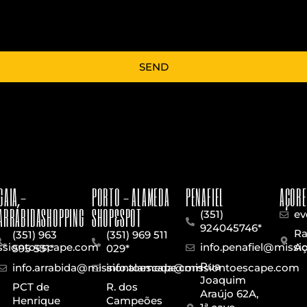
SEND
GAIA -
PORTO - ALAMEDA
PENAFIEL
AÇORE
ARRÁBIDASHOPPING
SHOP&SPOT
(351)
ev
924045746*
Ra
(351) 963
(351) 969 511
issiontoescape.com
info.penafiel@miss
Aç
595 531*
029*
Rua
info.arrabida@missiontoescape.com
info.alameda@missiontoescape.com
Joaquim
PCT de
R. dos
Araújo 62A,
Henrique
Campeões