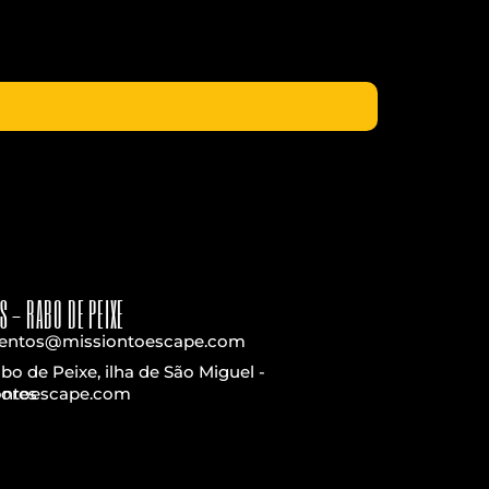
S - RABO DE PEIXE
entos@missiontoescape.com
bo de Peixe, ilha de São Miguel -
iontoescape.com
ores