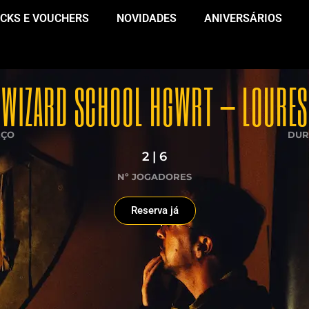
CKS E VOUCHERS
NOVIDADES
ANIVERSÁRIOS
WIZARD SCHOOL HGWRT – LOURES
EÇO
DUR
2 | 6
Nº JOGADORES
Reserva já