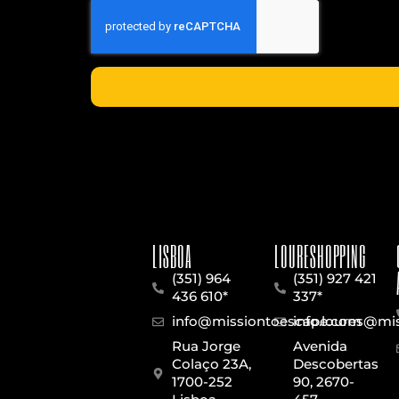
LISBOA
LOURESHOPPING
(351) 964
(351) 927 421
436 610*
337*
info@missiontoescape.com
info.loures@m
Rua Jorge
Avenida
Colaço 23A,
Descobertas
1700-252
90, 2670-