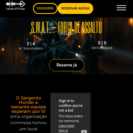
VOUCHERS
RESERVAR AGORA
S.W.A.T. – FORÇA DE ASSALTO
DURAÇÃO
5 | 5
2 | 6
DIFICULDADE
Nº JOGADORES
Reserva já
O Sargento
Hondo e
restante equipa
esperam por ti!
Uma organização
criminosa tomou
um local