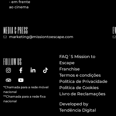
- em frente
ao cinema
MEDIA & PRESS
E
marketing@missiontoescape.com
FAQ´S Mission to
FOLLOW US
Escape
Franchise
Termos e condições
Política de Privacidade
*Chamada para a rede móvel
Politica de Cookies
nacional
Livro de Reclamações
**Chamada para a rede fixa
nacional
Developed by
Tendência Digital