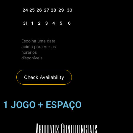
24
25
26
27
28
29
30
31
1
2
3
4
5
6
Escolha uma data
acima para ver os
horários
disponíveis.
Check Availability
1 JOGO + ESPAÇO
Arquivos Confidenciais