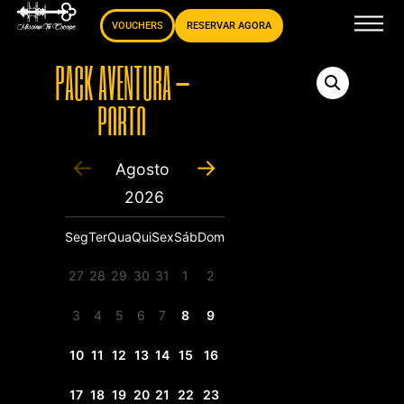
VOUCHERS
RESERVAR AGORA
PACK AVENTURA –
PORTO
RESERVE JÁ
Agosto
2026
Seg
Ter
Qua
Qui
Sex
Sáb
Dom
27
28
29
30
31
1
2
3
4
5
6
7
8
9
10
11
12
13
14
15
16
17
18
19
20
21
22
23