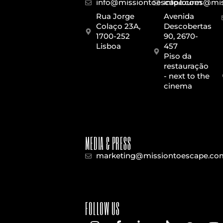
info@missiontoescape.com
info.loures@m
Rua Jorge
Avenida
Colaço 23A,
Descobertas
1700-252
90, 2670-
Lisboa
457
Piso da
restauração
- next to the
cinema
MEDIA & PRESS
marketing@missiontoescape.co
FOLLOW US