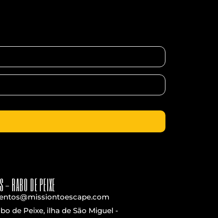
S - RABO DE PEIXE
entos@missiontoescape.com
bo de Peixe, ilha de São Miguel -