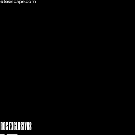
iontoescape.com
ores
IROS EXCLUSIVOS