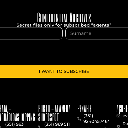
Confidential Archives
Secret files only for subscribed “agents”
I WANT TO SUBSCRIBE
GAIA -
PORTO - ALAMEDA
PENAFIEL
AÇORE
ARRÁBIDASHOPPING
SHOP&SPOT
(351)
ev
924045746*
Ra
(351) 963
(351) 969 511