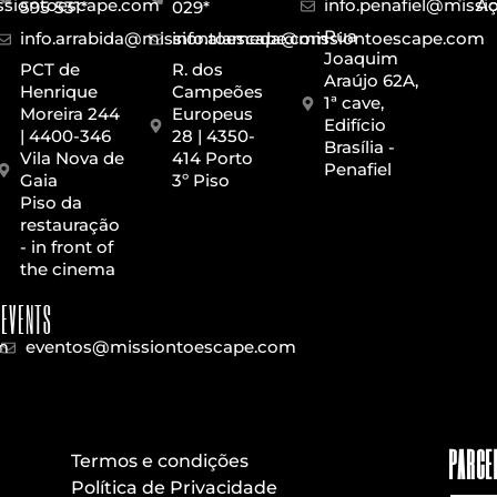
issiontoescape.com
info.penafiel@miss
Aç
595 531*
029*
Rua
info.arrabida@missiontoescape.com
info.alameda@missiontoescape.com
Joaquim
PCT de
R. dos
Araújo 62A,
Henrique
Campeões
1ª cave,
Moreira 244
Europeus
Edifício
| 4400-346
28 | 4350-
Brasília -
Vila Nova de
414 Porto
Penafiel
Gaia
3º Piso
Piso da
restauração
- in front of
the cinema
EVENTS
m
eventos@missiontoescape.com
PARCE
Termos e condições
Política de Privacidade