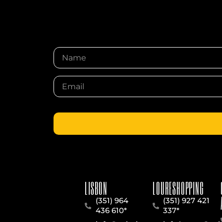
LISBON
LOURESHOPPING
(351) 964
(351) 927 421
436 610*
337*